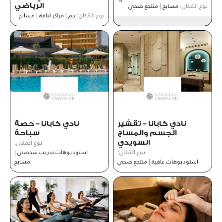
نوع المَكان:
مسابح
|
منتجع صحي
الرياضي
نوع المَكان:
جِم
|
مراكز لياقة
|
مسابح
نادي كابانا – تقشير
نادي كابانا – حصة
الجسم والمساج
سباحة
نوع المَكان:
السويدي
نوع المَكان:
استوديوهات تدريب شخصي
|
استوديوهات عافية
|
منتجع صحي
مسابح