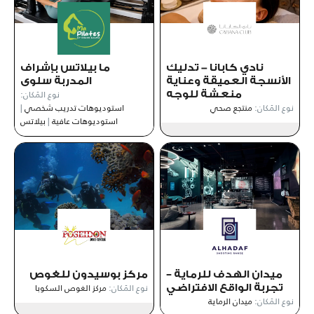
نادي كابانا - تدليك
ما بيلاتس بإشراف
الأنسجة العميقة وعناية
المدربة سلوى
نوع المَكان:
منعشة للوجه
نوع المَكان:
منتجع صحي
استوديوهات تدريب شخصي
|
استوديوهات عافية
|
بيلاتس
ميدان الهدف للرماية –
مركز بوسيدون للغوص
نوع المَكان:
مركز الغوص السكوبا
تجربة الواقع الافتراضي
نوع المَكان:
ميدان الرماية