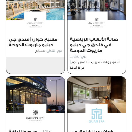
صالة الألعاب الرياضية
مسبح كوان | فندق جي
في فندق جي دبليو
دبليو ماريوت الدوحة
نوع المَكان:
مسابح
ماريوت الدوحة
نوع المَكان:
استوديوهات تدريب شخصي
|
جِم
|
مراكز لياقة
كوان سبا | فندق جي
بنتلي جيم واللياقة