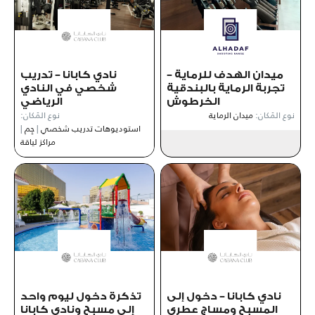
ميدان الهدف للرماية –
نادي كابانا – تدريب
تجربة الرماية بالبندقية
شخصي في النادي
الخرطوش
الرياضي
نوع المَكان:
ميدان الرماية
نوع المَكان:
استوديوهات تدريب شخصي
|
جِم
|
مراكز لياقة
نادي كابانا – دخول إلى
تذكرة دخول ليوم واحد
المسبح ومساج عطري
إلى مسبح ونادي كابانا