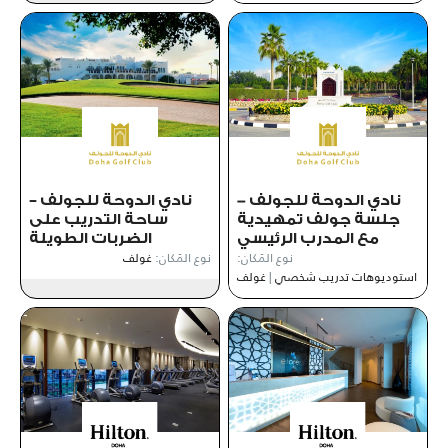
نادي الدوحة للجولف -
نادي الدوحة للجولف –
جلسة جولف تمهيدية
ساحة التدريب على
مع المدرب الرئيسي
الضربات الطويلة
نوع المَكان:
نوع المَكان:
غولف
استوديوهات تدريب شخصي
|
غولف