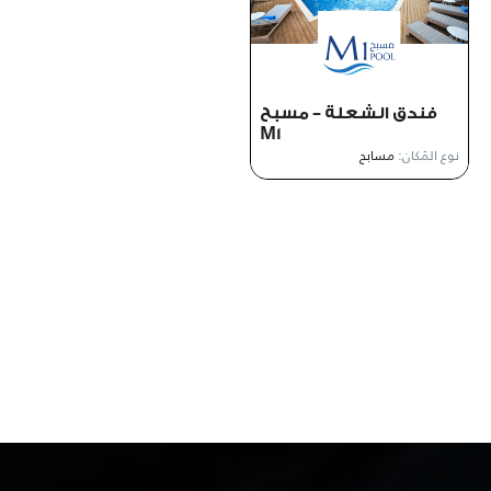
فندق الشعلة – مسبح
M1
نوع المَكان:
مسابح