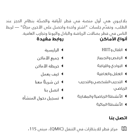
بلاكيـوي هي أول منصة في قطر للّياقة والصحّة بنظام الحجز عند
الطلب، وتقدّم جلسات "اشترِ واحدة واحصل على الأخرى مجانًا" — لربط
الناس في قطر بصالات الرياضة والبادل واليوغا وتجارب العافية.
أنواع الأماكن
روابط مفيدة
الرئيسية
القتال وHIIT
جميع الأماكن
الرقص والجمباز
خريطة الأماكن
النوادي واللياقة
كيف يعمل
العقل والعافية
كن شريكًا معنا
التدريب الشخصي والتدريب
اتصل بنا
الرياضي
تسجيل دخول المنشأة
الأنشطة الرياضية والمهارية
الأنشطة المائية
اتصل بنا
مركز قطر للابتكارات في التنقل (QMIC)، مبنى 115،