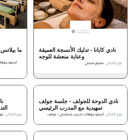
نادي كابانا - تدليك الأنسجة العميقة
ما بيلاتس
وعناية منعشة للوجه
استوديوه
نوع المَكان:
منتجع صحي
نادي الدوحة للجولف - جلسة جولف
نا
تمهيدية مع المدرب الرئيسي
الت
نوع المَكان:
استوديوهات تدريب شخصي
|
غولف
نوع المَكان:
غو