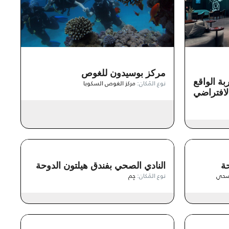
مركز بوسيدون للغوص
بة الواقع
نوع المَكان:
مركز الغوص السكوبا
لافتراضي
حة
النادي الصحي بفندق هيلتون الدوحة
صحي
نوع المَكان:
جِم