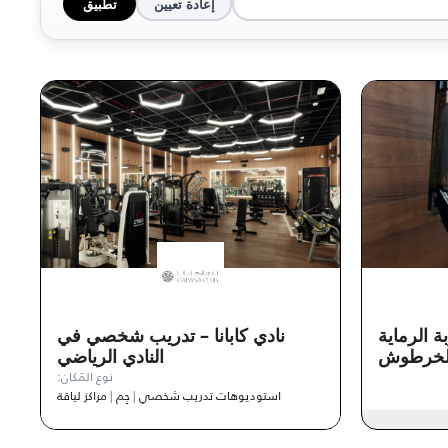
إعادة تعيين
تطبيق
ة الرماية
نادي كابانا – تدريب شخصي في
 الخرطوش
النادي الرياضي
نوع المَكان:
استوديوهات تدريب شخصي
|
جِم
|
مراكز لياقة