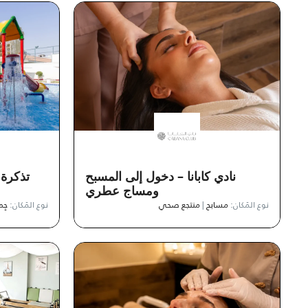
نادي كابانا – دخول إلى المسبح
تذكرة 
ومساج عطري
نوع المَكان:
مسابح
|
منتجع صحي
نوع المَكان:
جِم