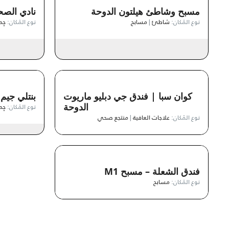
مسبح وشاطئ هيلتون الدوحة
نادي الصح
نوع المَكان:
شاطئ
|
مسابح
نوع المَكان:
جِم
كوان سبا | فندق جي دبليو ماريوت
بنتلي جيم و
الدوحة
نوع المَكان:
جِم
نوع المَكان:
علاجات العافية
|
منتجع صحي
فندق الشعلة – مسبح M1
نوع المَكان:
مسابح