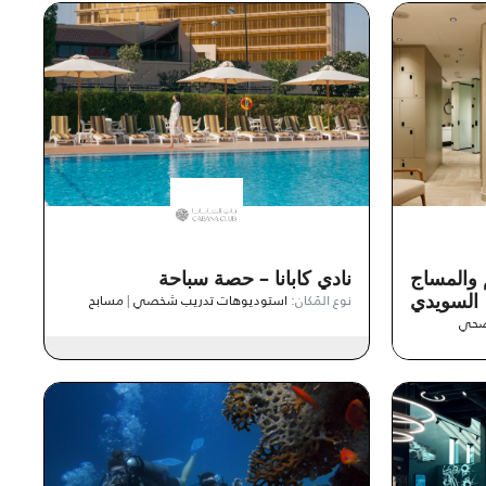
 والمساج
نادي كابانا – حصة سباحة
السويدي
نوع المَكان:
استوديوهات تدريب شخصي
|
مسابح
صحي