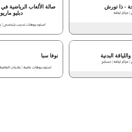
ة - ذا تورش
صالة الألعاب الرياضية في
|
مراكز لياقة
دبليو ماري
استوديوهات تدريب شخصي
|
ج
اللياقة البدنية
نوفا سبا
|
مراكز لياقة
|
مسابح
استوديوهات عافية
|
علاجات العافية